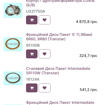
Корпус Гідротрансформатора U340E
(Б/В)
US37750A
4 870,8
грн.
Фрикційний Диск Пакет 'E' (1,98мм)
6R60, 6R80 (Transtar)
95100B
324,7
грн.
Сталевий Диск Пакет Intermediate
5R110W (Transtar)
16124A
541,2
грн.
Фрикційний Диск Пакет Intermediate