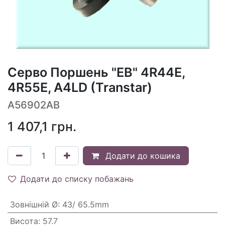
Серво Поршень "EB" 4R44E,
4R55E, A4LD (Transtar)
A56902AB
1 407,1
грн.
Додати до кошика
Додати до списку побажань
Зовнішній Ø
:
43/ 65.5mm
Висота
:
57.7