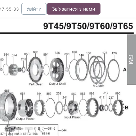
Увійти
Зв'язатися з нами
47-55-33