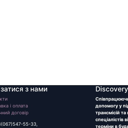
язатися з нами
Discover
кти
Співпрацюючи 
вка і оплата
допомогу у пі
чний договір
трансмісій та
спеціалістів 
8(067)547-55-33,
терміни в буд