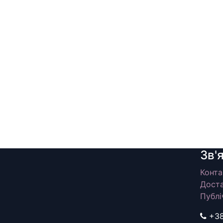
Зв'
Конта
Доста
Публі
+3