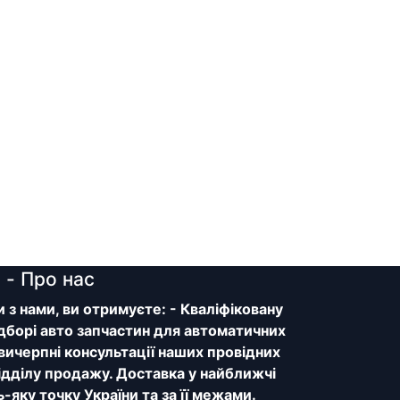
y
- Про нас
з нами, ви отримуєте: - Кваліфіковану
дборі авто запчастин для автоматичних
 вичерпні консультації наших провідних
відділу продажу. Доставка у найближчі
ь-яку точку України та за її межами.