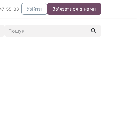
Увійти
Зв'язатися з нами
47-55-33