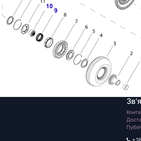
Зв'
Конта
Доста
Публі
+3