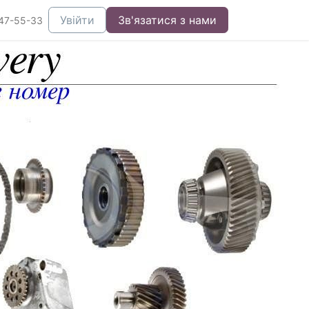
Увійти
Зв'язатися з нами
47-55-33