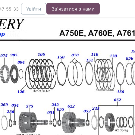
Увійти
Зв'язатися з нами
47-55-33