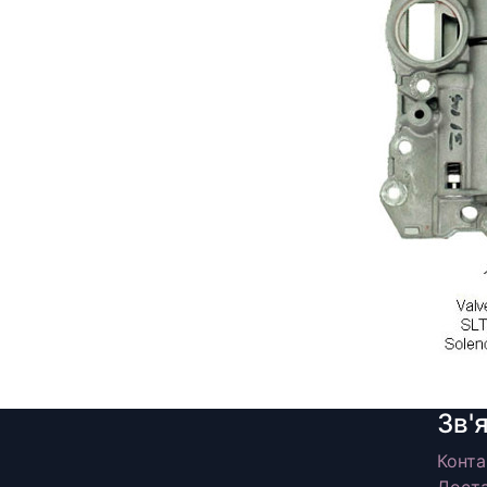
Зв'
Конта