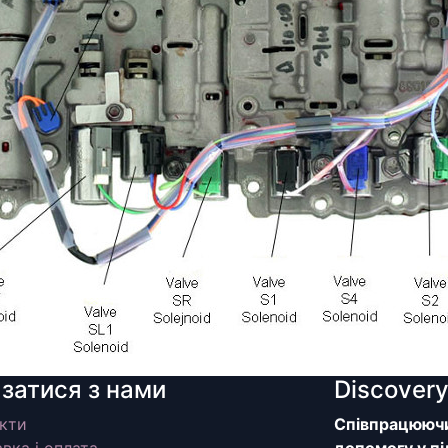
язатися з нами
Discover
кти
Співпрацюючи 