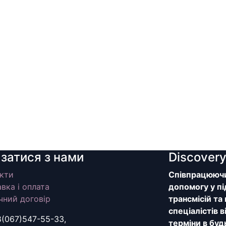
язатися з нами
Discover
кти
Співпрацюючи 
вка і оплата
допомогу у пі
чний договір
трансмісій та
спеціалістів 
8(067)547-55-33,
терміни в буд