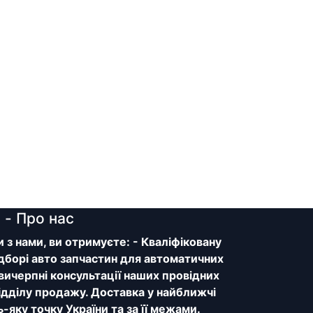
y
- Про нас
з нами, ви отримуєте: - Кваліфіковану
дборі авто запчастин для автоматичних
 вичерпні консультації наших провідних
відділу продажу. Доставка у найближчі
ь-яку точку України та за її межами.