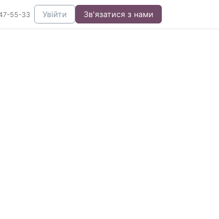
Увійти
Зв'язатися з нами
47-55-33