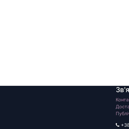
Зв'
Конта
Доста
Публі
+3