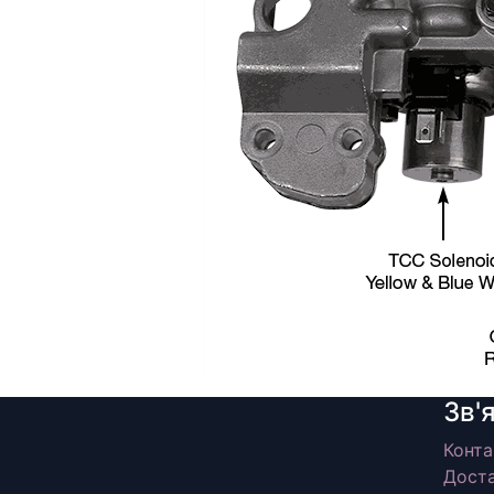
Зв'
Конта
Доста