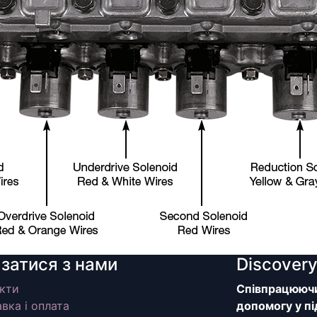
язатися з нами
Discover
кти
Співпрацюючи 
вка і оплата
допомогу у пі