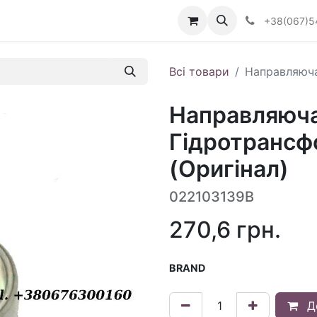
Визначити тип АКПП
+38(067)5
Всі товари
Направляюча
Направляюч
Гідротрансф
(Оригінал)
022103139B
270,6
грн.
BRAND
Д