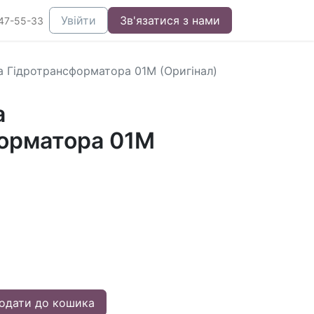
Увійти
Зв'язатися з нами
47-55-33
 Гідротрансформатора 01M (Оригінал)
а
орматора 01M
одати до кошика