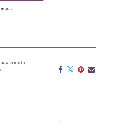
ажань
ення коштів
і