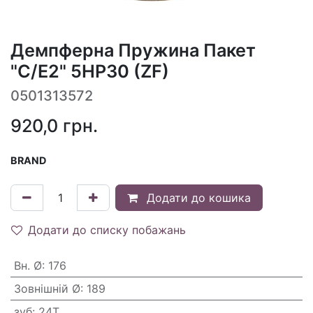
Демпферна Пружина Пакет
"C/E2" 5HP30 (ZF)
0501313572
920,0
грн.
BRAND
Додати до кошика
Додати до списку побажань
Вн. Ø
:
176
Зовнішній Ø
:
189
зуб
:
24T