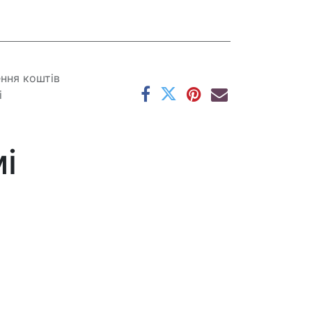
ення коштів
і
і