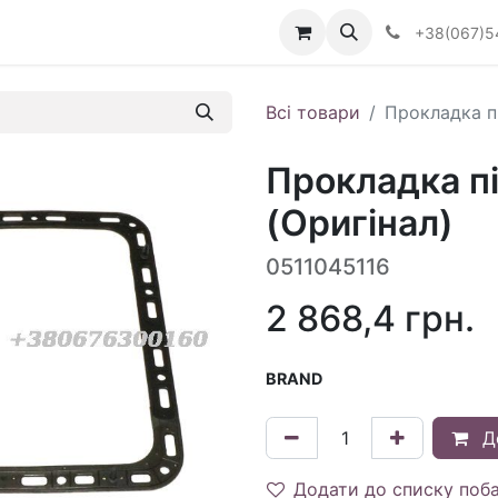
Визначити тип АКПП
+38(067)5
Всі товари
Прокладка пі
Прокладка пі
(Оригінал)
0511045116
2 868,4
грн.
BRAND
Д
Додати до списку поб