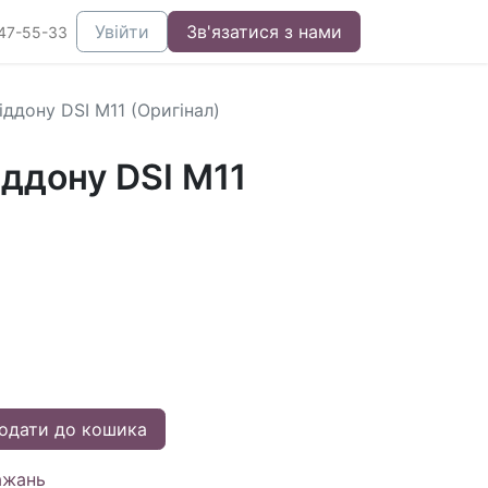
Увійти
Зв'язатися з нами
47-55-33
ддону DSI M11 (Оригінал)
ддону DSI M11
одати до кошика
ажань