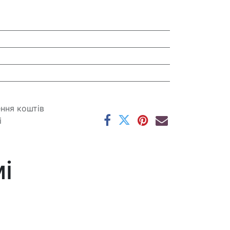
ення коштів
і
і