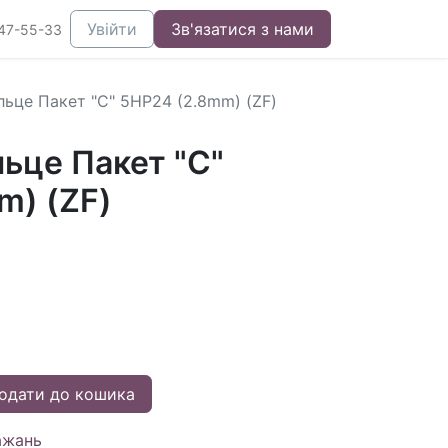
Увійти
Зв'язатися з нами
47-55-33
льце Пакет "C" 5HP24 (2.8mm) (ZF)
ьце Пакет "C"
m) (ZF)
одати до кошика
ажань