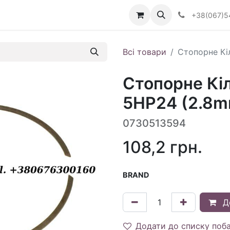
Визначити тип АКПП
+38(067)5
Всі товари
Стопорне Кі
Стопорне Кіл
5HP24 (2.8m
0730513594
108,2
грн.
BRAND
Д
Додати до списку поб