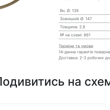
Вн. Ø
:
139
Зовнішній Ø
:
147
Товщина
:
2.8
№ на схемі
:
861
Терміни та умови
14-денна гарантія поверн
Доставка: 2-3 робочих дн
Подивитись на схем