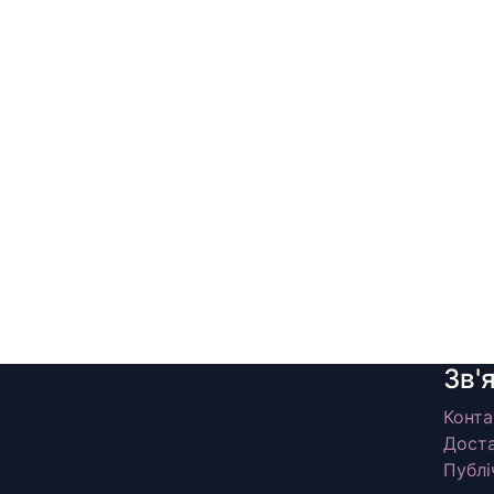
Зв'
Конта
Доста
Публі