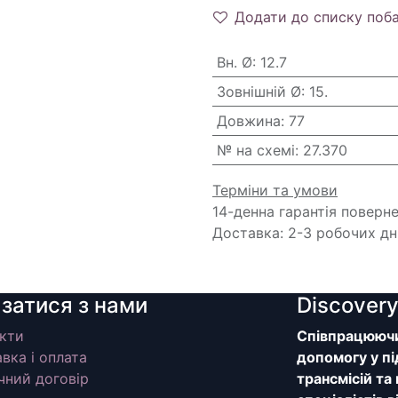
Додати до списку поб
Вн. Ø
:
12.7
Зовнішній Ø
:
15.
Довжина
:
77
№ на схемі
:
27.370
Терміни та умови
14-денна гарантія поверн
Доставка: 2-3 робочих дн
язатися з нами
Discover
кти
Співпрацюючи 
вка і оплата
допомогу у пі
чний договір
трансмісій та