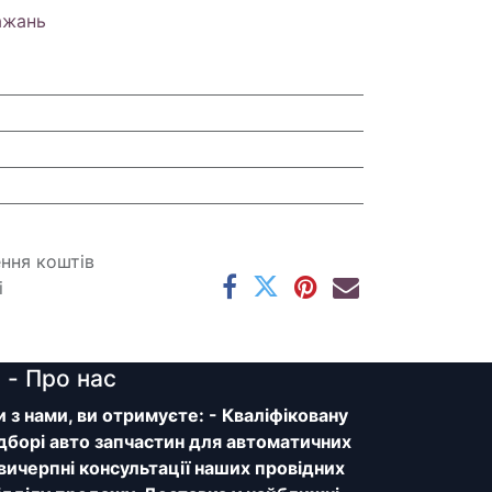
ажань
ення коштів
і
y
- Про нас
з нами, ви отримуєте: - Кваліфіковану
дборі авто запчастин для автоматичних
 вичерпні консультації наших провідних