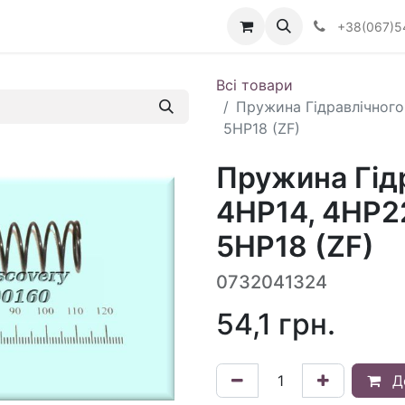
Визначити тип АКПП
+38(067)5
Всі товари
Пружина Гідравлічного
5HP18 (ZF)
Пружина Гід
4HP14, 4HP22
5HP18 (ZF)
0732041324
54,1
грн.
Д