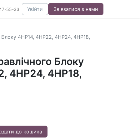
Увійти
Зв'язатися з нами
47-55-33
 Блоку 4HP14, 4HP22, 4HP24, 4HP18,
равлічного Блоку
, 4HP24, 4HP18,
одати до кошика