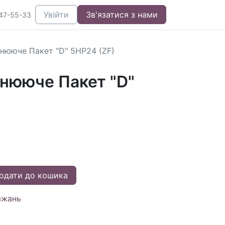
Увійти
Зв'язатися з нами
47-55-33
ьнююче Пакет "D" 5HP24 (ZF)
ьнююче Пакет "D"
одати до кошика
ажань