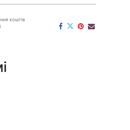
ення коштів
і
і