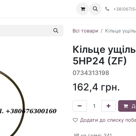
Визначити тип АКПП
+38(067)5
Всі товари
Кільце ущіл
Кільце ущіл
5HP24 (ZF)
0734313198
162,4
грн.
Д
Додати до списку поб
№ на схемі
:
341