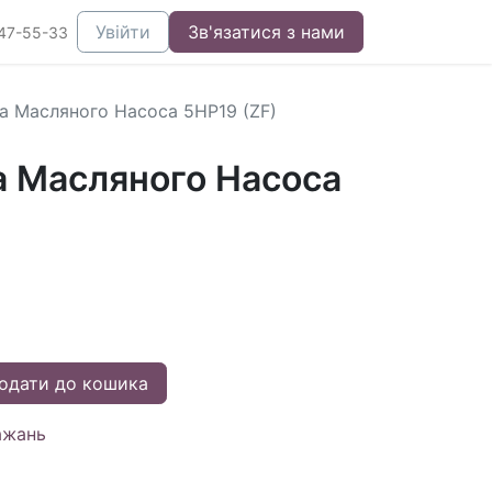
Увійти
Зв'язатися з нами
47-55-33
а Масляного Насоса 5HP19 (ZF)
а Масляного Насоса
одати до кошика
ажань