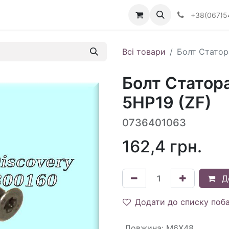
Визначити тип АКПП
+38(067)5
Всі товари
Болт Статор
Болт Статор
5HP19 (ZF)
0736401063
162,4
грн.
Д
Додати до списку поб
Довжина
:
M6X48