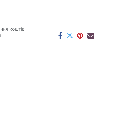
ення коштів
і