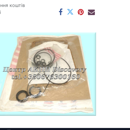
ення коштів
і