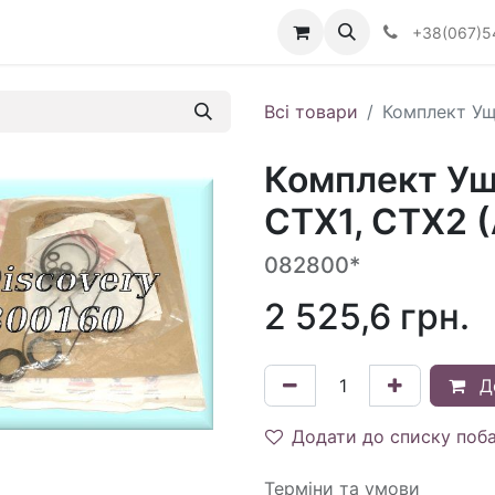
Визначити тип АКПП
+38(067)5
Всі товари
Комплект Ущ
Комплект Ущ
CTX1, CTX2 (
082800*
2 525,6
грн.
Д
Додати до списку поб
Терміни та умови