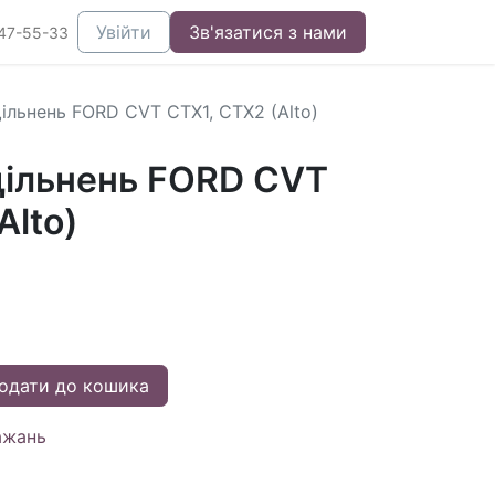
Увійти
Зв'язатися з нами
47-55-33
ільнень FORD CVT CTX1, CTX2 (Alto)
ільнень FORD CVT
Alto)
одати до кошика
ажань