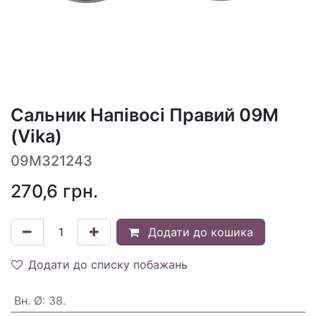
Сальник Напівосі Правий 09M
(Vika)
09M321243
270,6
грн.
Додати до кошика
Додати до списку побажань
Вн. Ø
:
38.