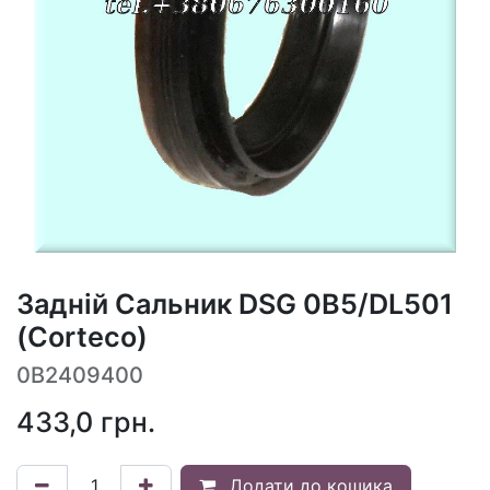
Задній Сальник DSG 0B5/DL501
(Corteco)
0B2409400
433,0
грн.
Додати до кошика