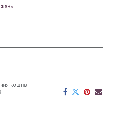
ажань
ення коштів
і