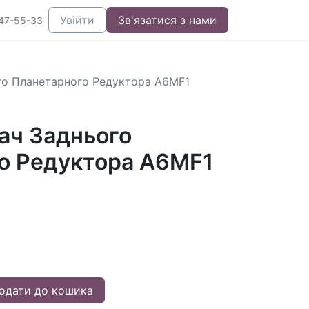
Увійти
Зв'язатися з нами
47-55-33
го Планетарного Редуктора A6MF1
ач Заднього
о Редуктора A6MF1
одати до кошика