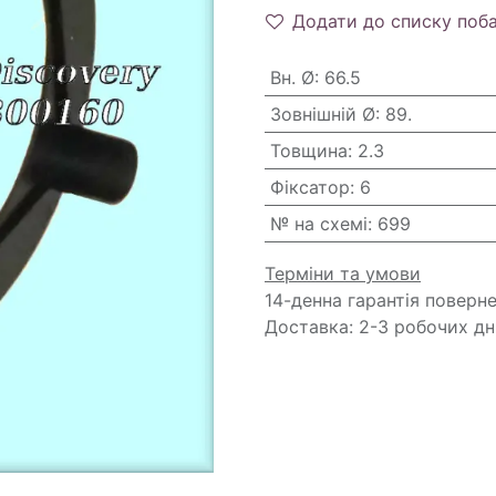
Додати до списку поб
Вн. Ø
:
66.5
Зовнішній Ø
:
89.
Товщина
:
2.3
Фіксатор
:
6
№ на схемі
:
699
Терміни та умови
14-денна гарантія поверн
Доставка: 2-3 робочих дн