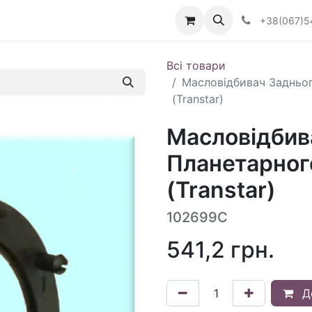
Визначити тип АКПП
+38(067)5
Всі товари
Масловідбивач Задньо
(Transtar)
Масловідбив
Планетарног
(Transtar)
102699C
541,2
грн.
Д