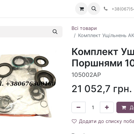
Визначити тип АКПП
+38(067)5
Всі товари
Комплект Ущільнень АК
Комплект Ущ
Поршнями 10
105002AP
21 052,7
грн.
Д
Додати до списку поб