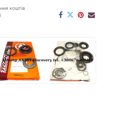
ення коштів
і