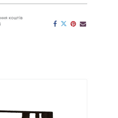
ення коштів
і