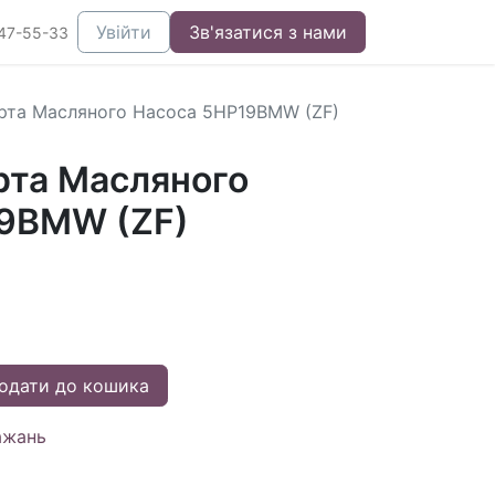
Увійти
Зв'язатися з нами
47-55-33
рта Масляного Насоса 5HP19BMW (ZF)
рта Масляного
9BMW (ZF)
одати до кошика
ажань