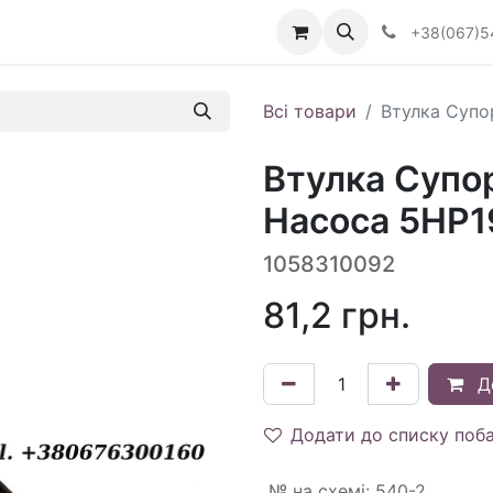
Визначити тип АКПП
+38(067)5
Всі товари
Втулка Супо
Втулка Супо
Насоса 5HP1
1058310092
81,2
грн.
Д
Додати до списку поб
№ на схемі
:
540-2