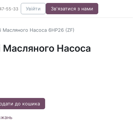
Увійти
Зв'язатися з нами
47-55-33
і Масляного Насоса 6HP26 (ZF)
і Масляного Насоса
одати до кошика
ажань