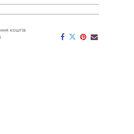
ення коштів
і