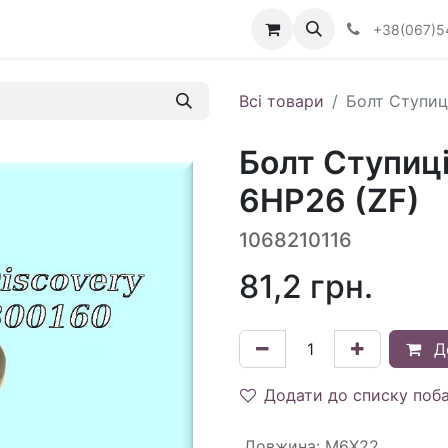
Визначити тип АКПП
+38(067)5
Всі товари
Болт Ступиц
Болт Ступиц
6HP26 (ZF)
1068210116
81,2
грн.
Д
Додати до списку поб
Довжина
:
M6X22