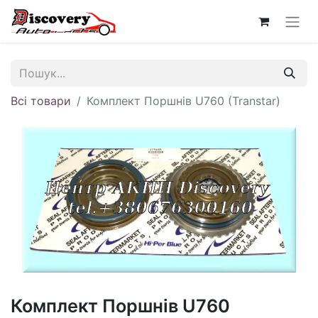
Всі товари
Комплект Поршнів U760 (Transtar)
Комплект Поршнів U760