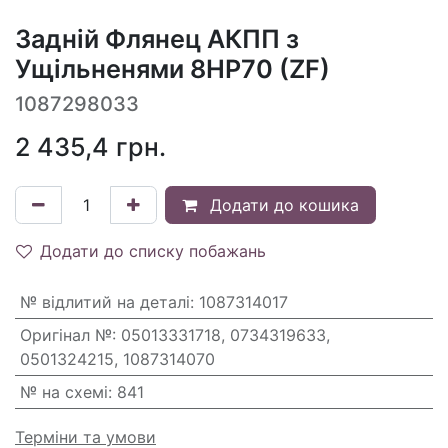
Задній Флянец АКПП з
Ущільненями 8HP70 (ZF)
1087298033
2 435,4
грн.
Додати до кошика
Додати до списку побажань
№ відлитий на деталі
:
1087314017
Оригінал №
:
05013331718, 0734319633,
0501324215, 1087314070
№ на схемі
:
841
Терміни та умови