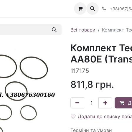
Визначити тип АКПП
+38(067)5
Всі товари
Комплект Те
Комплект Те
AA80E (Trans
117175
811,8
грн.
Д
Додати до списку поб
Терміни та умови