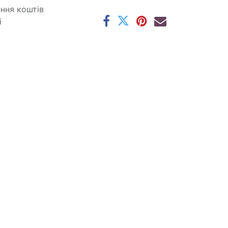
ення коштів
і