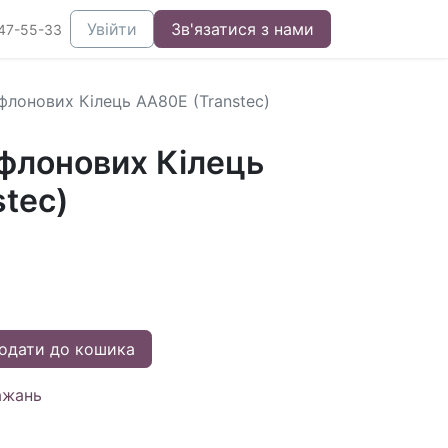
Увійти
Зв'язатися з нами
47-55-33
флонових Кілець AA80E (Transtec)
флонових Кілець
tec)
одати до кошика
ажань