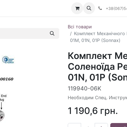
Визначити тип АКПП
+38(067)5
Всі товари
Комплект Механічного 
01M, 01N, 01P (Sonnax)
Комплект Ме
Соленоїда Ре
01N, 01P (So
119940-06K
Необходим Спец. Инстру
1 190,6
грн.