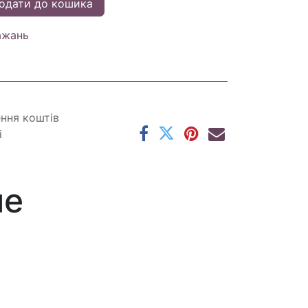
одати до кошика
ажань
ення коштів
і
ме