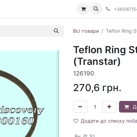
Визначити тип АКПП
+38(067)5
Всі товари
Teflon Ring 
Teflon Ring 
(Transtar)
126190
270,6
грн.
Д
Додати до списку поб
Вн. Ø
:
51.