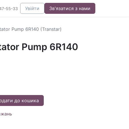
Увійти
Зв'язатися з нами
47-55-33
Stator Pump 6R140 (Transtar)
Stator Pump 6R140
одати до кошика
ажань