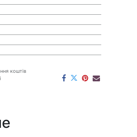
ення коштів
і
ме