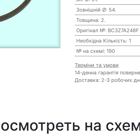
Зовнішній Ø
:
54.
Товщина
:
2.
Оригінал №
:
BC3Z7A248F
Необхідна Кількість
:
1
№ на схемі
:
190
Терміни та умови
14-денна гарантія поверн
Доставка: 2-3 робочих дн
осмотреть на схе