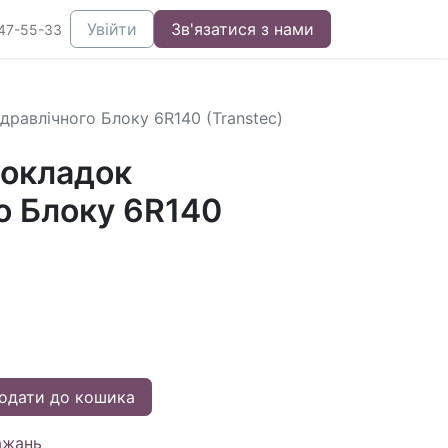
Увійти
Зв'язатися з нами
47-55-33
дравлічного Блоку 6R140 (Transtec)
окладок
о Блоку 6R140
одати до кошика
ажань