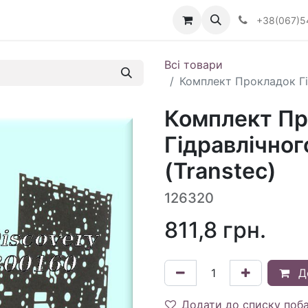
Визначити тип АКПП
+38(067)5
Всі товари
Комплект Прокладок Гі
Комплект Пр
Гідравлічног
(Transtec)
126320
811,8
грн.
Д
Додати до списку поб