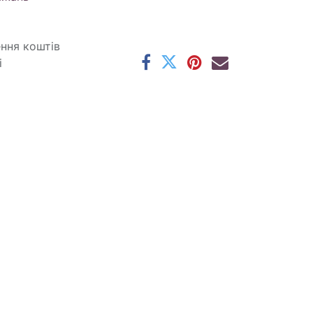
ення коштів
і