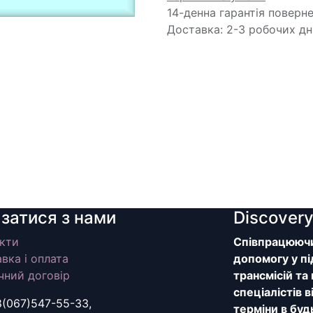
14-денна гарантія поверн
Доставка: 2-3 робочих дн
язатися з нами
Discover
кти
Співпрацюючи 
вка і оплата
допомогу у пі
чний договір
трансмісій та
спеціалістів 
8(067)547-55-33,
терміни в буд