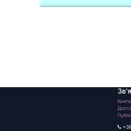
Зв'
Конта
Доста
Публі
+3