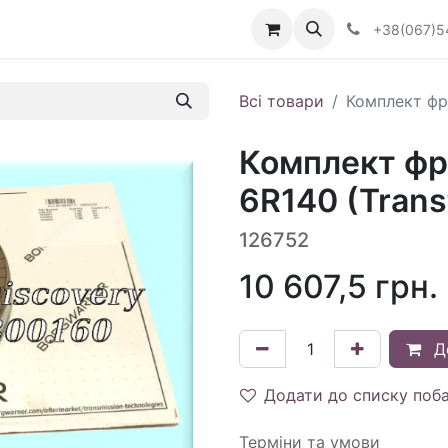
Визначити тип АКПП
+38(067)5
Всі товари
Комплект фри
Комплект фр
6R140 (Trans
126752
10 607,5
грн.
Д
Додати до списку поб
Терміни та умови