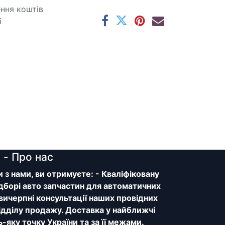
ення коштів
і
y
- Про нас
з нами, ви отримуєте: - Кваліфіковану
дборі авто запчастин для автоматичних
 вичерпні консультації наших провідних
відділу продажу. Доставка у найближчі
ь-яку точку України та за її межами.