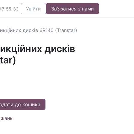
Увійти
Зв'язатися з нами
47-55-33
кційних дисків 6R140 (Transtar)
икційних дисків
tar)
одати до кошика
ажань