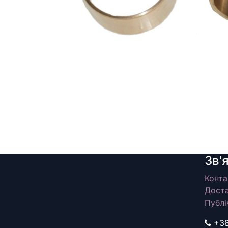
Зв'
Конта
Доста
Публі
+3