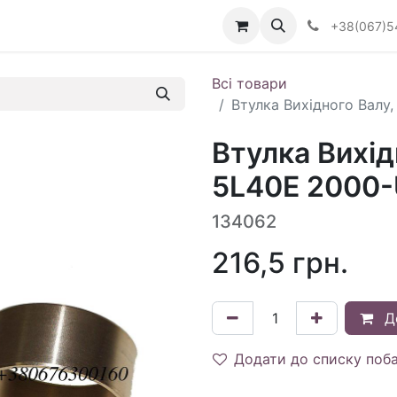
Визначити тип АКПП
+38(067)5
Всі товари
Втулка Вихідного Валу,
Втулка Вихід
5L40E 2000-U
134062
216,5
грн.
Д
Додати до списку поб