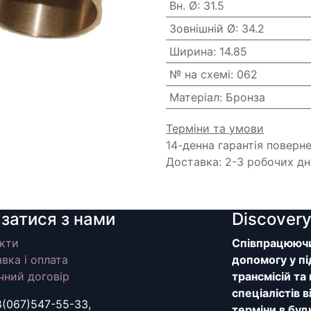
Вн. Ø
:
31.5
Зовнішній Ø
:
34.2
Ширина
:
14.85
№ на схемі
:
062
Матеріал
:
Бронза
Терміни та умови
14-денна гарантія поверн
Доставка: 2-3 робочих дн
язатися з нами
Discover
кти
Співпрацюючи 
вка і оплата
допомогу у пі
чний договір
трансмісій та
спеціалістів 
8(067)547-55-33,
терміни в буд