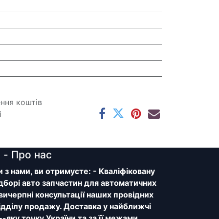
ення коштів
і
y
- Про нас
з нами, ви отримуєте: - Кваліфіковану
дборі авто запчастин для автоматичних
 вичерпні консультації наших провідних
відділу продажу. Доставка у найближчі
ь-яку точку України та за її межами.