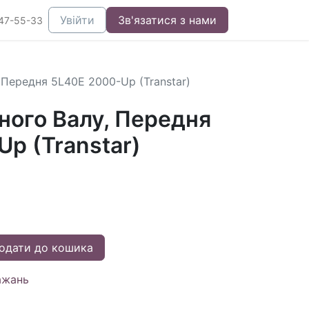
Увійти
Зв'язатися з нами
47-55-33
 Передня 5L40E 2000-Up (Transtar)
ного Валу, Передня
p (Transtar)
одати до кошика
ажань