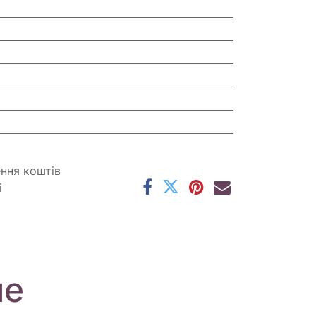
ення коштів
і
ме