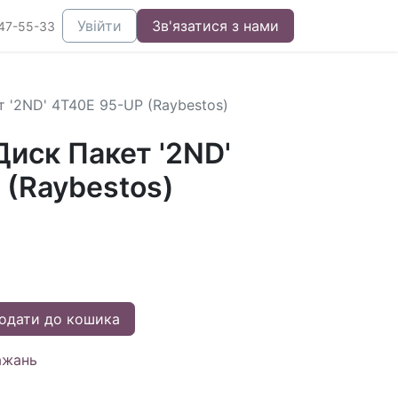
Увійти
Зв'язатися з нами
47-55-33
 '2ND' 4T40E 95-UP (Raybestos)
иск Пакет '2ND'
 (Raybestos)
одати до кошика
ажань