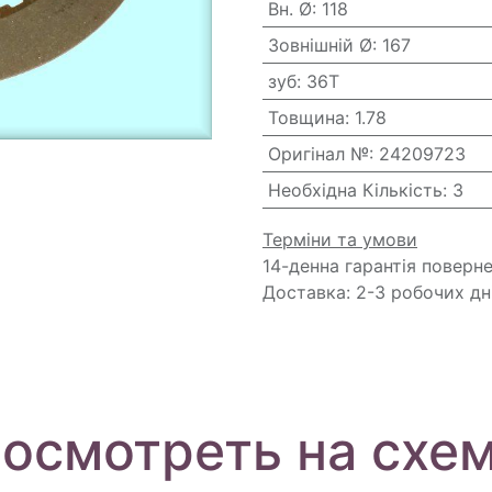
Вн. Ø
:
118
Зовнішній Ø
:
167
зуб
:
36T
Товщина
:
1.78
Оригінал №
:
24209723
Необхідна Кількість
:
3
Терміни та умови
14-денна гарантія поверн
Доставка: 2-3 робочих дн
осмотреть на схе