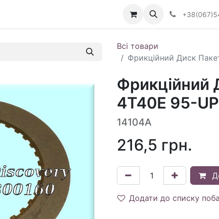
Визначити тип АКПП
+38(067)5
Всі товари
Фрикційний Диск Пакет
Фрикційний Д
4T40E 95-UP
14104A
216,5
грн.
Д
Додати до списку поб