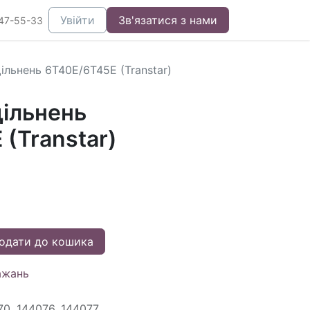
Увійти
Зв'язатися з нами
47-55-33
ільнень 6T40E/6T45E (Transtar)
ільнень
(Transtar)
.
одати до кошика
ажань
70, 144076, 144077