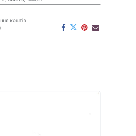
ення коштів
і