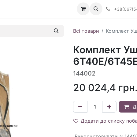
Визначити тип АКПП
+38(067)5
Всі товари
Комплект Ущ
Комплект Ущ
6T40E/6T45E 
144002
20 024,4
грн
Д
Додати до списку поб
Використовувати з
:
1440