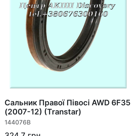
Сальник Правої Півосі AWD 6F35
(2007-12) (Transtar)
144076B
324,7
грн.