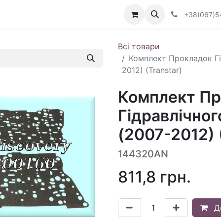
Визначити тип АКПП
+38(067)5
Всі товари
Комплект Прокладок Гі
2012) (Transtar)
Комплект Пр
Гідравлічно
(2007-2012) 
144320AN
811,8
грн.
Д