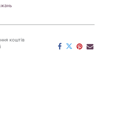
ажань
ення коштів
і