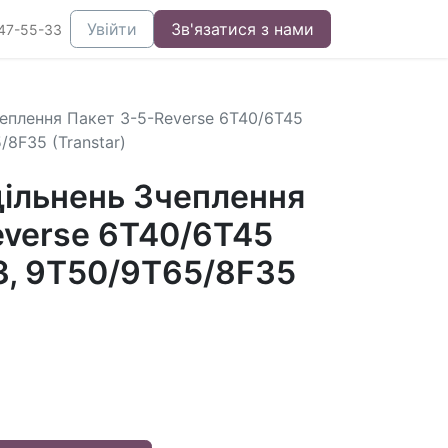
Увійти
Зв'язатися з нами
47-55-33
еплення Пакет 3-5-Reverse 6T40/6T45
/8F35 (Transtar)
ільнень Зчеплення
everse 6T40/6T45
3, 9T50/9T65/8F35