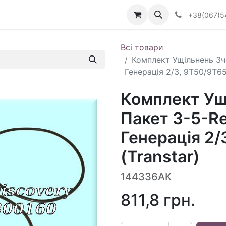
Визначити тип АКПП
+38(067)5
Всі товари
Комплект Ущільнень Зч
Генерація 2/3, 9T50/9T65
Комплект Ущ
Пакет 3-5-R
Генерація 2/
(Transtar)
144336AK
811,8
грн.