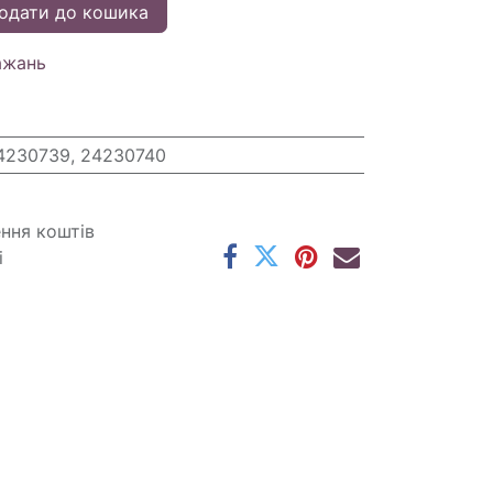
одати до кошика
ажань
4230739, 24230740
ення коштів
і