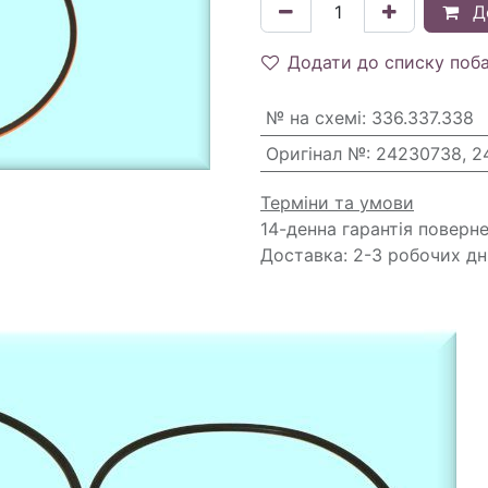
Д
Додати до списку поб
№ на схемі
:
336.337.338
Оригінал №
:
24230738, 2
Терміни та умови
14-денна гарантія поверн
Доставка: 2-3 робочих дн