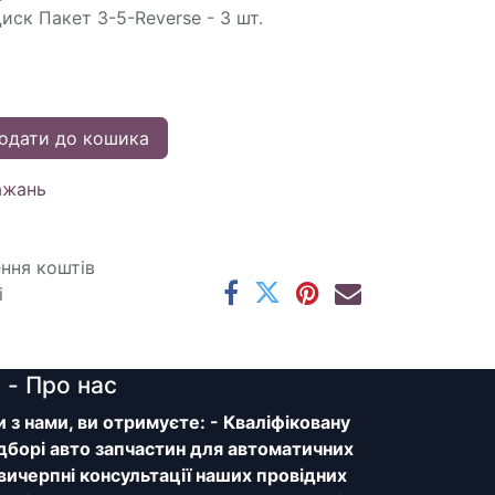
ск Пакет 3-5-Reverse - 3 шт.
одати до кошика
ажань
ення коштів
і
y
- Про нас
з нами, ви отримуєте: - Кваліфіковану
дборі авто запчастин для автоматичних
 вичерпні консультації наших провідних