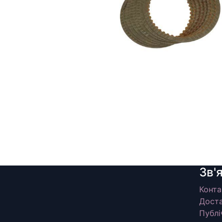
Зв'
Конта
Доста
Публі