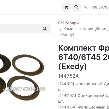
Визначити тип АКПП
+38(067)5
Всі товари
Комплект Фрикційних ди
(Exedy)
Комплект Фр
6T40/6T45 20
(Exedy)
144752A
[144100] Фрикционный Дис
шт.
[144114A] Фрикционный Д
шт.
[144108A] Фрикционный Ди