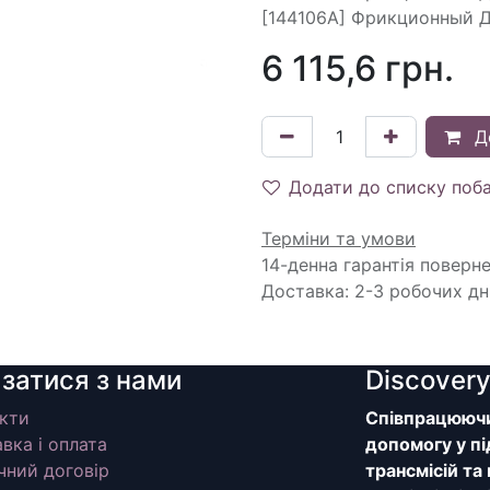
[144106A] Фрикционный Ди
6 115,6
грн.
Д
Додати до списку поб
Терміни та умови
14-денна гарантія поверн
Доставка: 2-3 робочих дн
язатися з нами
Discover
кти
Співпрацюючи 
вка і оплата
допомогу у пі
чний договір
трансмісій та