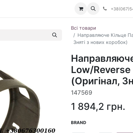
Визначити тип АКПП
+38(067)5
Всі товари
Направляюче Кільце Па
Зняті з нових коробок)
Направляюче
Low/Reverse
(Оригінал, З
147569
1 894,2
грн.
BRAND