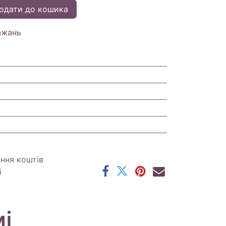
одати до кошика
ажань
ення коштів
і
і