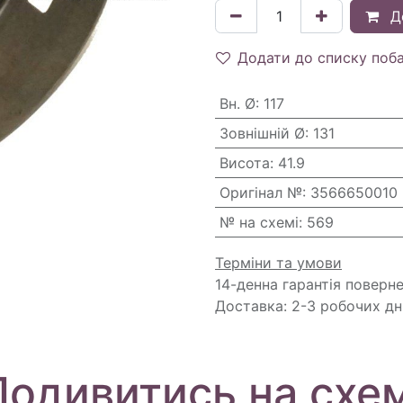
Д
Додати до списку поб
Вн. Ø
:
117
Зовнішній Ø
:
131
Висота
:
41.9
Оригінал №
:
3566650010
№ на схемі
:
569
Терміни та умови
14-денна гарантія поверн
Доставка: 2-3 робочих дн
Подивитись на схем