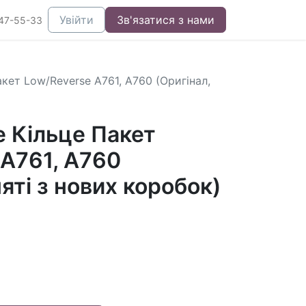
Увійти
Зв'язатися з нами
47-55-33
кет Low/Reverse A761, A760 (Оригінал,
 Кільце Пакет
 A761, A760
няті з нових коробок)