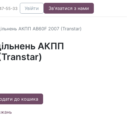
Увійти
Зв'язатися з нами
47-55-33
ільнень АКПП AB60F 2007 (Transtar)
ільнень АКПП
Transtar)
одати до кошика
ажань