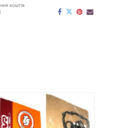
ення коштів
і