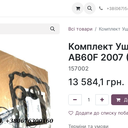
Визначити тип АКПП
+38(067)5
Всі товари
Комплект Ущ
Комплект Ущ
AB60F 2007 (
157002
13 584,1
грн.
Д
Додати до списку поб
Терміни та умови