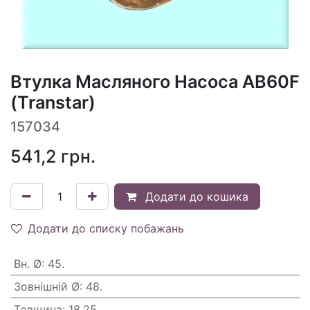
Втулка Масляного Насоса AB60F
(Transtar)
157034
541,2
грн.
Додати до кошика
Додати до списку побажань
Вн. Ø
:
45.
Зовнішній Ø
:
48.
Товщина
:
18.25