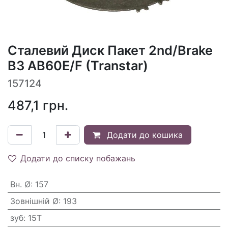
Сталевий Диск Пакет 2nd/Brake
B3 AB60E/F (Transtar)
157124
487,1
грн.
Додати до кошика
Додати до списку побажань
Вн. Ø
:
157
Зовнішній Ø
:
193
зуб
:
15T