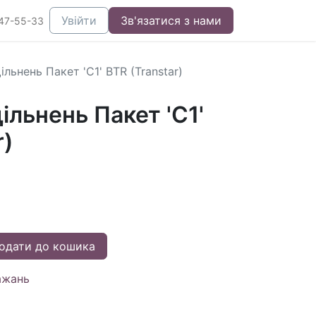
Увійти
Зв'язатися з нами
47-55-33
льнень Пакет 'C1' BTR (Transtar)
льнень Пакет 'C1'
r)
одати до кошика
ажань