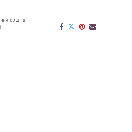
ення коштів
і