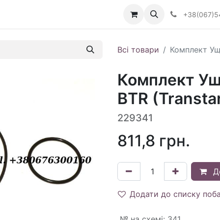
Визначити тип АКПП
+38(067)5
Всі товари
Комплект Ущі
Комплект Ущі
BTR (Transta
229341
811,8
грн.
Д
Додати до списку поб
№ на схемі
:
341