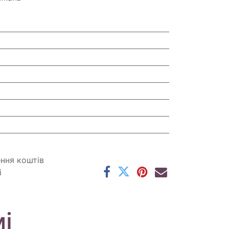
ення коштів
і
і