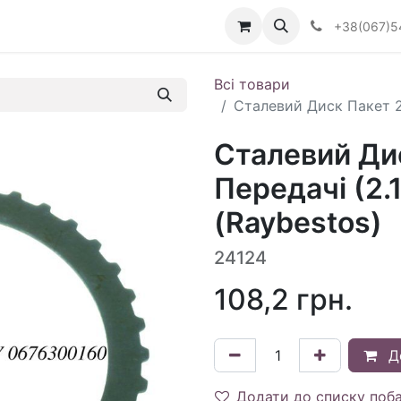
Визначити тип АКПП
+38(067)5
Всі товари
Сталевий Диск Пакет 2-
Сталевий Дис
Передачі (2
(Raybestos)
24124
108,2
грн.
Д
Додати до списку поб