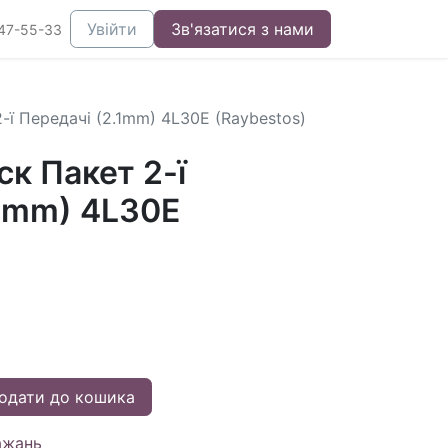
Увійти
Зв'язатися з нами
47-55-33
ї Передачі (2.1mm) 4L30E (Raybestos)
к Пакет 2-ї
.1mm) 4L30E
одати до кошика
ажань