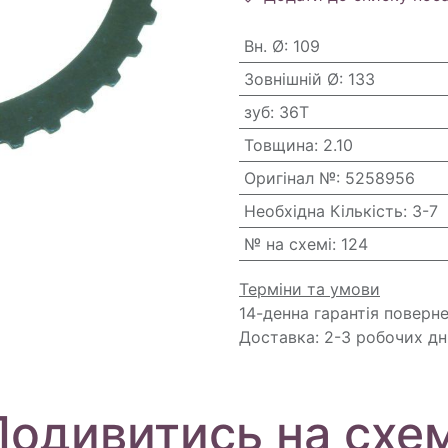
Вн. Ø
:
109
Зовнішній Ø
:
133
зуб
:
36T
Товщина
:
2.10
Оригінал №
:
5258956
Необхідна Кількість
:
3-7
№ на схемі
:
124
Терміни та умови
14-денна гарантія поверн
Доставка: 2-3 робочих дн
Подивитись на схем