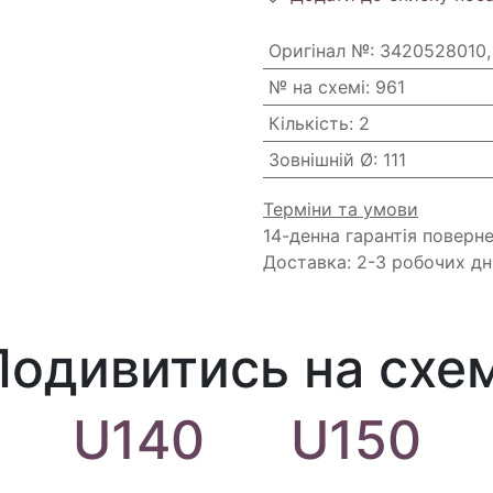
Оригінал №
:
3420528010,
№ на схемі
:
961
Кількість
:
2
Зовнішній Ø
:
111
Терміни та умови
14-денна гарантія поверн
Доставка: 2-3 робочих дн
Подивитись на схем
U140
U150