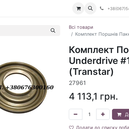
Визначити тип АКПП
+38(067)5
Всі товари
Комплект Поршнів Пакет
Комплект По
Underdrive #
(Transtar)
27961
4 113,1
грн.
Д
Додати до списку поб