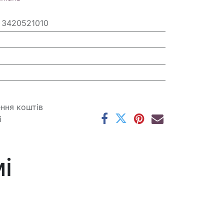
 3420521010
ення коштів
і
і