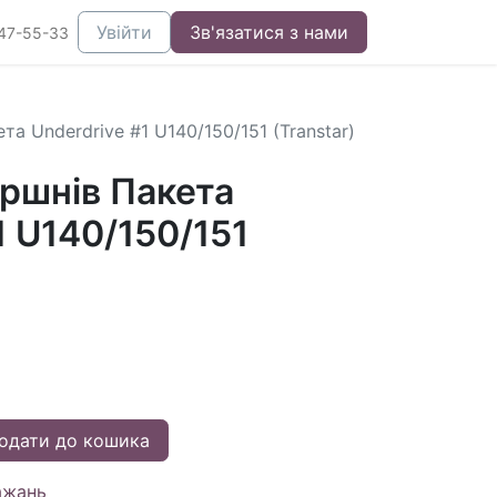
Увійти
Зв'язатися з нами
47-55-33
а Underdrive #1 U140/150/151 (Transtar)
ршнів Пакета
1 U140/150/151
одати до кошика
ажань