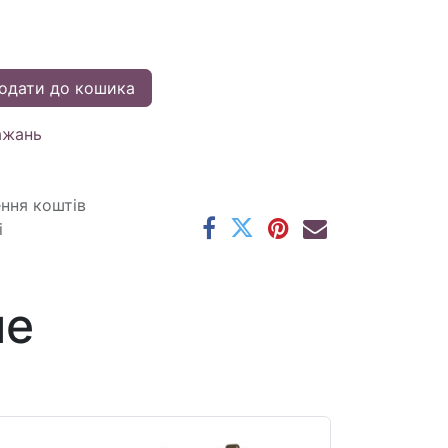
одати до кошика
ажань
ення коштів
і
ме