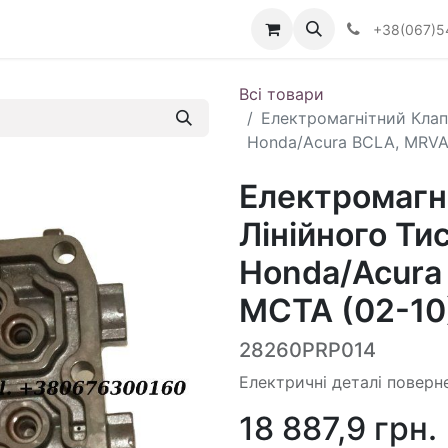
Визначити тип АКПП
+38(067)5
Всі товари
Електромагнітний Клап
Honda/Acura BCLA, MRVA,
Електромагн
Лінійного Ти
Honda/Acura
MCTA (02-10)
28260PRP014
Електричні деталі поверн
18 887,9
грн.