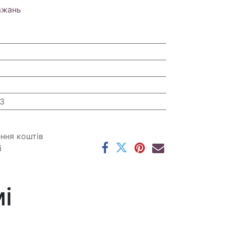
ажань
3
ення коштів
і
і