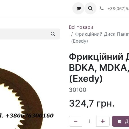
Визначити тип АКПП
+38(067)5
Всі товари
Фрикційний Диск Паке
(Exedy)
Фрикційний Д
BDKA, MDKA
(Exedy)
30100
324,7
грн.
Д