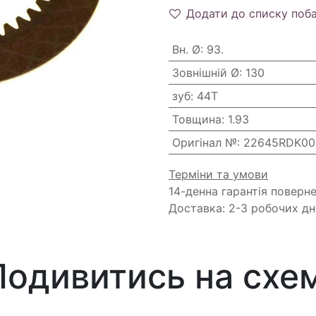
Додати до списку поб
Вн. Ø
:
93.
Зовнішній Ø
:
130
зуб
:
44T
Товщина
:
1.93
Оригінал №
:
22645RDK00
Терміни та умови
14-денна гарантія поверн
Доставка: 2-3 робочих дн
Подивитись на схем