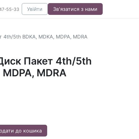
Увійти
Зв'язатися з нами
47-55-33
т 4th/5th BDKA, MDKA, MDPA, MDRA
иск Пакет 4th/5th
, MDPA, MDRA
одати до кошика