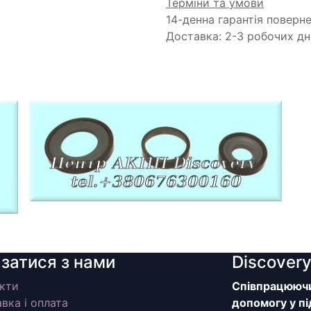
Терміни та умови
14-денна гарантія поверн
Доставка: 2-3 робочих дн
язатися з нами
Discover
кти
Співпрацюючи 
вка і оплата
допомогу у пі