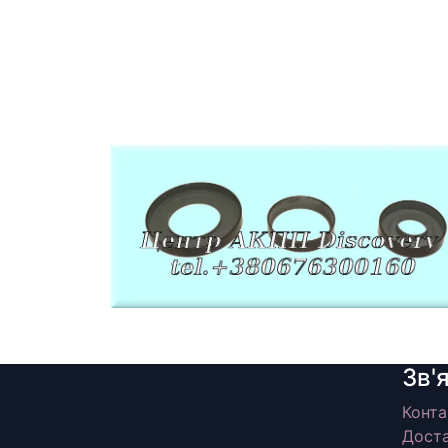
Зв'
Конта
Доста