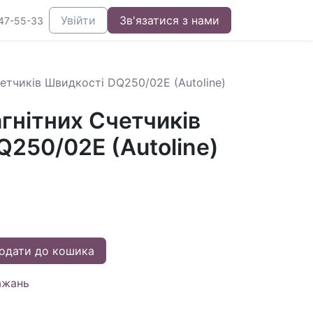
Увійти
Зв'язатися з нами
47-55-33
етчиків Швидкості DQ250/02E (Autoline)
гнітних Счетчиків
250/02E (Autoline)
одати до кошика
ажань