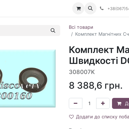
Визначити тип АКПП
+38(067)5
Всі товари
Комплект Магнітних Сч
Комплект Ма
Швидкості DQ
308007K
8 388,6
грн.
Д
Додати до списку поб