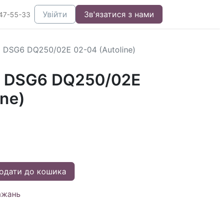
Увійти
Зв'язатися з нами
47-55-33
 DSG6 DQ250/02E 02-04 (Autoline)
П DSG6 DQ250/02E
ine)
одати до кошика
ажань