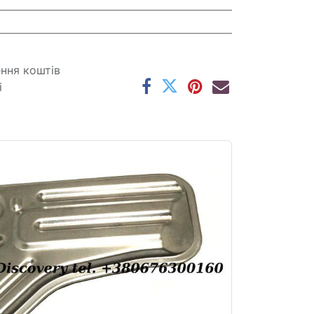
ення коштів
і