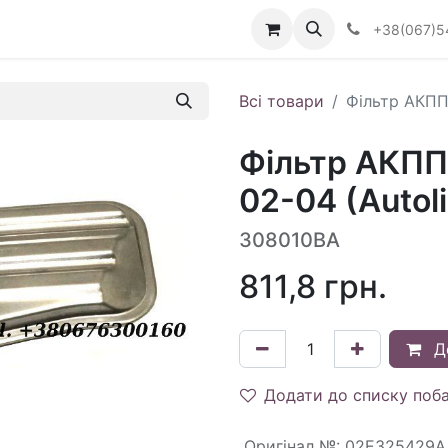
Визначити тип АКПП
+38(067)5
Всі товари
Фільтр АКПП
Фільтр АКП
02-04 (Autol
308010BA
811,8
грн.
Д
Додати до списку поб
Оригінал №
:
02E325429A