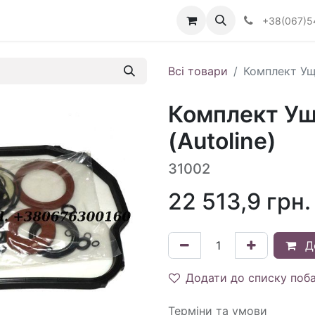
Визначити тип АКПП
+38(067)5
Всі товари
Комплект Ущ
Комплект Ущ
(Autoline)
31002
22 513,9
грн.
Д
Додати до списку поб
Терміни та умови