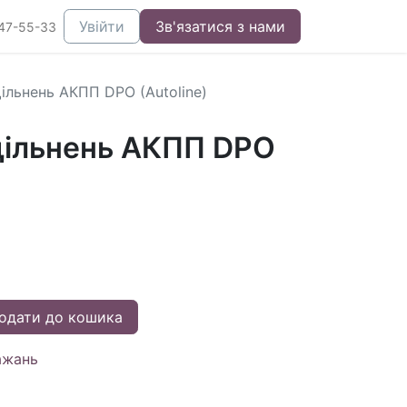
Увійти
Зв'язатися з нами
47-55-33
ільнень АКПП DPO (Autoline)
ільнень АКПП DPO
одати до кошика
ажань