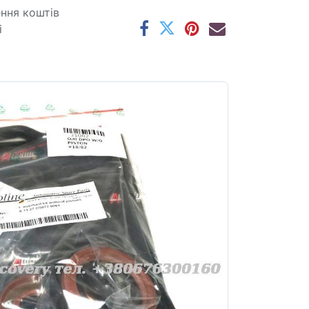
ення коштів
і